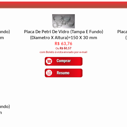
undo)
Placa De Petri De Vidro (Tampa E Fundo)
Plac
mm
(Diametro X Altura)=150 X 30 mm
R$ 63,76
Ou
R$ 60,57
com Boleto à vista enviado por e-mail
undo)
m