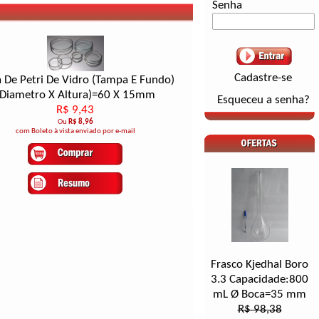
Senha
Cadastre-se
a De Petri De Vidro (Tampa E Fundo)
(Diametro X Altura)=60 X 15mm
Esqueceu a senha?
R$ 9,43
Ou
R$ 8,96
com Boleto à vista enviado por e-mail
Frasco Kjedhal Boro
3.3 Capacidade:800
mL Ø Boca=35 mm
R$ 98,38