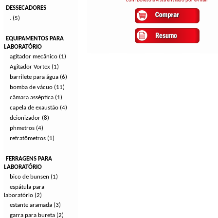
com Boleto à vista enviado por e-mail
DESSECADORES
. (5)
EQUIPAMENTOS PARA
LABORATÓRIO
agitador mecânico (1)
Agitador Vortex (1)
barrilete para água (6)
bomba de vácuo (11)
câmara asséptica (1)
capela de exaustão (4)
deionizador (8)
phmetros (4)
refratômetros (1)
FERRAGENS PARA
LABORATÓRIO
bico de bunsen (1)
espátula para
laboratório (2)
estante aramada (3)
garra para bureta (2)