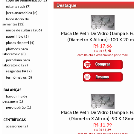
copo de sedimentação (2)
Destaque
estante rack (7)
jarra anaerobica (2)
laboratório de
sementes (12)
meios de cultura (206)
Placa De Petri De Vidro (Tampa E F
papel filtro (5)
(Diametro X Altura)=100 X 20 
placas de petri (4)
R$ 17,66
plásticos para
Ou
R$ 16,78
laboratório (8)
com Boleto à vista enviado por e-mail
porcelana para
laboratório (29)
reagentes PA (7)
termômetros (3)
BALANÇAS
barquinha de
pessagem (1)
peso padrão (1)
Placa De Petri De Vidro (Tampa E F
(Diametro X Altura)=90 X 18m
CENTRÍFUGAS
R$ 11,99
acessórios (2)
Ou
R$ 11,39