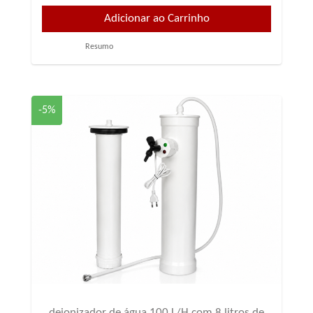
Resumo
-5%
deionizador de água 100 L/H com 8 litros de