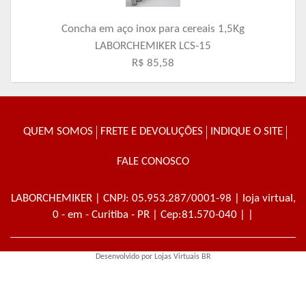
Concha em aço inox para cereais 1,5Kg
LABORCHEMIKER LCS-15
R$ 85,58
QUEM SOMOS
FRETE E DEVOLUÇÕES
INDIQUE O SITE
FALE CONOSCO
LABORCHEMIKER
| CNPJ: 05.953.287/0001-98 | loja virtual,
0 - em - Curitiba - PR | Cep:81.570-040 | |
Desenvolvido por
Lojas Virtuais
BR