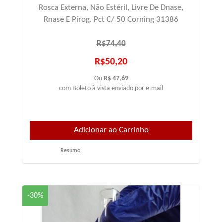
Rosca Externa, Não Estéril, Livre De Dnase,
Rnase E Pirog. Pct C/ 50 Corning 31386
R$74,40
R$50,20
Ou
R$ 47,69
com Boleto à vista enviado por e-mail
Resumo
-30%