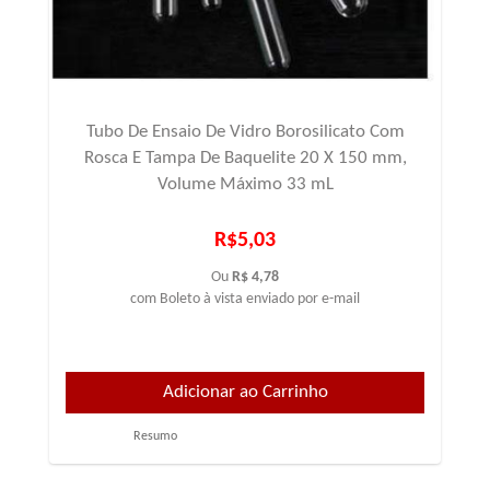
Tubo De Ensaio De Vidro Borosilicato Com
Rosca E Tampa De Baquelite 20 X 150 mm,
Volume Máximo 33 mL
R$5,03
Ou
R$ 4,78
com Boleto à vista enviado por e-mail
Resumo