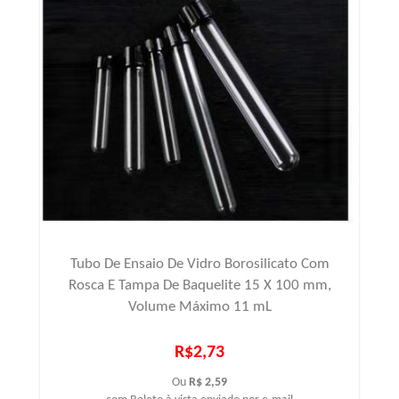
Tubo De Ensaio De Vidro Borosilicato Com
Rosca E Tampa De Baquelite 15 X 100 mm,
Volume Máximo 11 mL
R$2,73
Ou
R$ 2,59