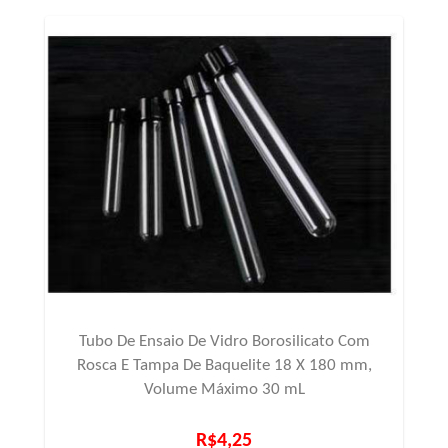
Tubo De Ensaio De Vidro Borosilicato Com
Rosca E Tampa De Baquelite 18 X 180 mm,
Volume Máximo 30 mL
R$4,25