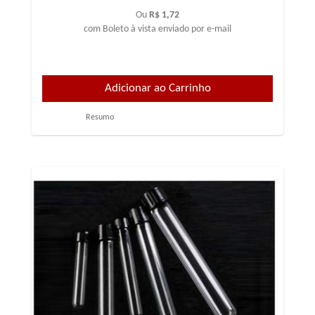
Ou
R$ 1,72
com Boleto à vista enviado por e-mail
Resumo