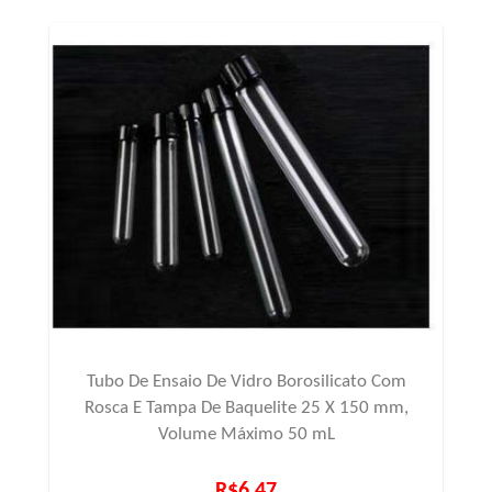
Tubo De Ensaio De Vidro Borosilicato Com
Rosca E Tampa De Baquelite 25 X 150 mm,
Volume Máximo 50 mL
R$6,47