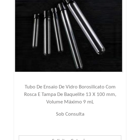
Tubo De Ensaio De Vidro Borosilicato Com
Rosca E Tampa De Baquelite 13 X 100 mm,
Volume Máximo 9 mL
Sob Consulta