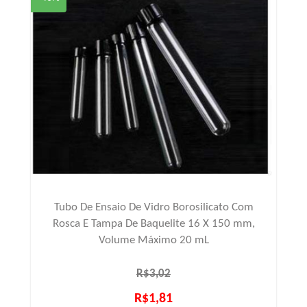
Tubo De Ensaio De Vidro Borosilicato Com
Rosca E Tampa De Baquelite 16 X 150 mm,
Volume Máximo 20 mL
R$3,02
R$1,81