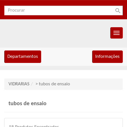
search
Menu
Princip
Departamentos
Informações
VIDRARIAS
> tubos de ensaio
tubos de ensaio