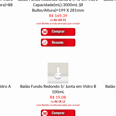
ura)=88
Capacidade(mL):3000mL (Ø
Bulbo/Altura)=199 X 281mm
R$ 169,39
Ou
R$ 160,92
com Boleto à vista enviado por e-mail
idro A
Balão Fundo Redondo S/ Junta em Vidro B
Balão
100mL
R$ 19,08
Ou
R$ 18,13
com Boleto à vista enviado por e-mail