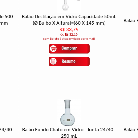
de 500
Balão Destilação em Vidro Capacidade 50mL
Balão 
0 mm
(Ø Bulbo X Altura)=(60 X 145 mm)
R$ 33,79
Ou
R$ 32,10
com Boleto à vista enviado por e-mail
24/40 -
Balão Fundo Chato em Vidro - Junta 24/40 -
Balão 
250 mL