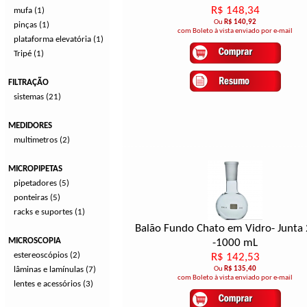
R$ 148,34
mufa (1)
Ou
R$ 140,92
pinças (1)
com Boleto à vista enviado por e-mail
plataforma elevatória (1)
Tripé (1)
FILTRAÇÃO
sistemas (21)
MEDIDORES
multimetros (2)
MICROPIPETAS
pipetadores (5)
ponteiras (5)
racks e suportes (1)
Balão Fundo Chato em Vidro- Junta
MICROSCOPIA
-1000 mL
estereoscópios (2)
R$ 142,53
lâminas e lamínulas (7)
Ou
R$ 135,40
com Boleto à vista enviado por e-mail
lentes e acessórios (3)