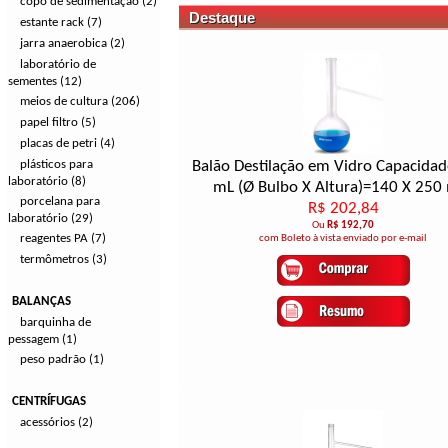
copo de sedimentação (2)
Destaque
estante rack (7)
jarra anaerobica (2)
laboratório de
sementes (12)
meios de cultura (206)
papel filtro (5)
placas de petri (4)
plásticos para
Balão Destilação em Vidro Capacida
laboratório (8)
mL (Ø Bulbo X Altura)=140 X 25
porcelana para
R$ 202,84
laboratório (29)
Ou
R$ 192,70
reagentes PA (7)
com Boleto à vista enviado por e-mail
termômetros (3)
BALANÇAS
barquinha de
pessagem (1)
peso padrão (1)
CENTRÍFUGAS
acessórios (2)