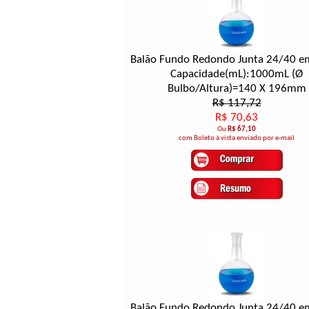
Balão Fundo Redondo Junta 24/40 e
Capacidade(mL):1000mL (Ø
Bulbo/Altura)=140 X 196mm
R$ 117,72
R$ 70,63
Ou
R$ 67,10
com Boleto à vista enviado por e-mail
Balão Fundo Redondo Junta 24/40 e