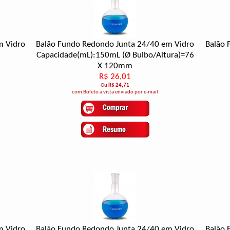
m Vidro
Balão Fundo Redondo Junta 24/40 em Vidro
Balão 
Capacidade(mL):150mL (Ø Bulbo/Altura)=76
X 120mm
R$ 26,01
Ou
R$ 24,71
com Boleto à vista enviado por e-mail
m Vidro
Balão Fundo Redondo Junta 24/40 em Vidro
Balão 