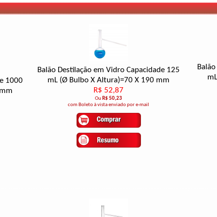
Balão
Balão Destilação em Vidro Capacidade 125
mL
mL (Ø Bulbo X Altura)=70 X 190 mm
de 1000
R$ 52,87
0 mm
Ou
R$ 50,23
com Boleto à vista enviado por e-mail