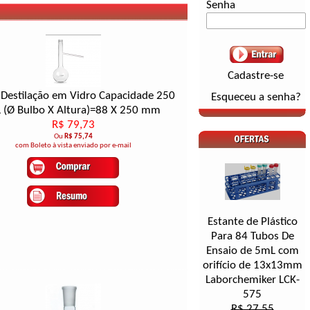
Senha
Cadastre-se
 Destilação em Vidro Capacidade 250
Esqueceu a senha?
 (Ø Bulbo X Altura)=88 X 250 mm
R$ 79,73
Ou
R$ 75,74
com Boleto à vista enviado por e-mail
Estante de Plástico
Para 84 Tubos De
Ensaio de 5mL com
orifício de 13x13mm
Laborchemiker LCK-
575
R$ 27,55