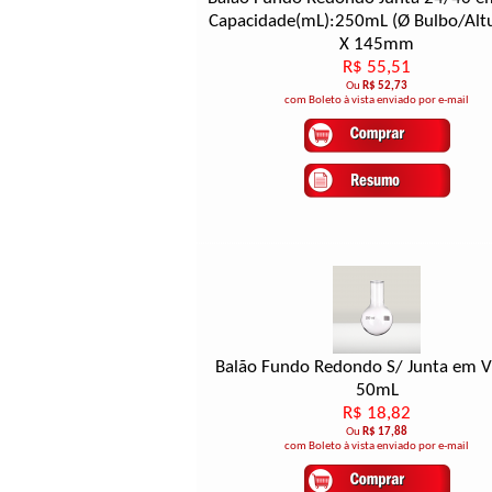
Capacidade(mL):250mL (Ø Bulbo/Alt
X 145mm
R$ 55,51
Ou
R$ 52,73
com Boleto à vista enviado por e-mail
Balão Fundo Redondo S/ Junta em V
50mL
R$ 18,82
Ou
R$ 17,88
com Boleto à vista enviado por e-mail