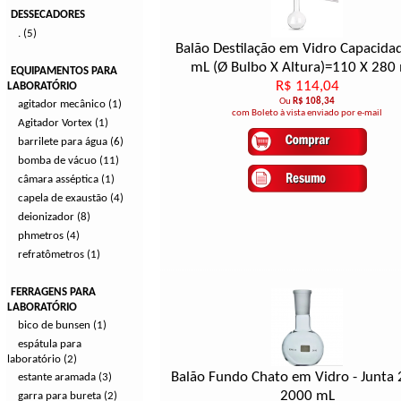
DESSECADORES
. (5)
Balão Destilação em Vidro Capacida
mL (Ø Bulbo X Altura)=110 X 28
EQUIPAMENTOS PARA
R$ 114,04
LABORATÓRIO
Ou
R$ 108,34
agitador mecânico (1)
com Boleto à vista enviado por e-mail
Agitador Vortex (1)
barrilete para água (6)
bomba de vácuo (11)
câmara asséptica (1)
capela de exaustão (4)
deionizador (8)
phmetros (4)
refratômetros (1)
FERRAGENS PARA
LABORATÓRIO
bico de bunsen (1)
espátula para
laboratório (2)
Balão Fundo Chato em Vidro - Junta 
estante aramada (3)
2000 mL
garra para bureta (2)