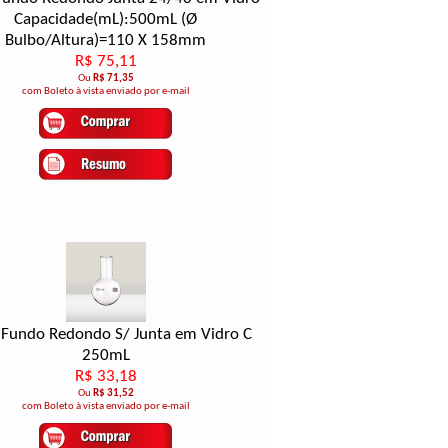
Capacidade(mL):500mL (Ø
Bulbo/Altura)=110 X 158mm
R$ 75,11
Ou
R$ 71,35
com Boleto à vista enviado por e-mail
 Fundo Redondo S/ Junta em Vidro C
250mL
R$ 33,18
Ou
R$ 31,52
com Boleto à vista enviado por e-mail