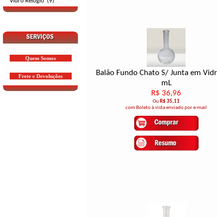
Vidro Relógio (9)
Quem Somos
Balão Fundo Chato S/ Junta em Vid
Frete e Devoluções
mL
R$ 36,96
Ou
R$ 35,11
com Boleto à vista enviado por e-mail