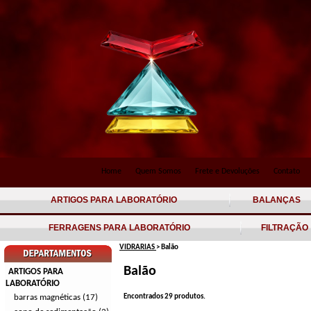
Home
Quem Somos
Frete e Devoluções
Contato
ARTIGOS PARA LABORATÓRIO
BALANÇAS
FERRAGENS PARA LABORATÓRIO
FILTRAÇÃO
VIDRARIAS
> Balão
Balão
ARTIGOS PARA
LABORATÓRIO
barras magnéticas (17)
Encontrados
29
produtos.