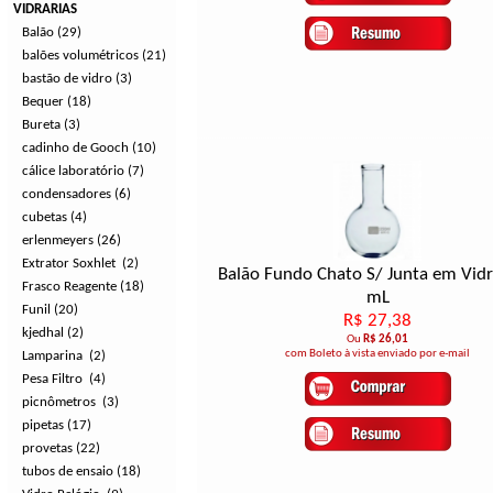
VIDRARIAS
Balão (29)
balões volumétricos (21)
bastão de vidro (3)
Bequer (18)
Bureta (3)
cadinho de Gooch (10)
cálice laboratório (7)
condensadores (6)
cubetas (4)
erlenmeyers (26)
Extrator Soxhlet (2)
Balão Fundo Chato S/ Junta em Vid
Frasco Reagente (18)
mL
Funil (20)
R$ 27,38
kjedhal (2)
Ou
R$ 26,01
com Boleto à vista enviado por e-mail
Lamparina (2)
Pesa Filtro (4)
picnômetros (3)
pipetas (17)
provetas (22)
tubos de ensaio (18)