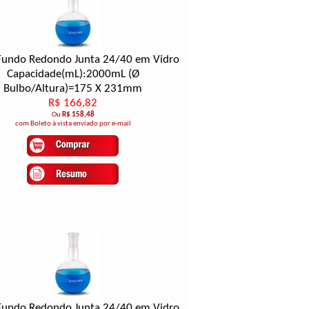
Fundo Redondo Junta 24/40 em Vidro
Capacidade(mL):2000mL (Ø
Bulbo/Altura)=175 X 231mm
R$ 166,82
Ou
R$ 158,48
com Boleto à vista enviado por e-mail
Fundo Redondo Junta 24/40 em Vidro