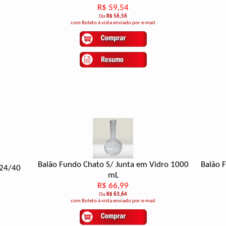
R$ 59,54
Ou
R$ 56,56
com Boleto à vista enviado por e-mail
Balão Fundo Chato S/ Junta em Vidro 1000
Balão 
 24/40
mL
R$ 66,99
Ou
R$ 63,64
com Boleto à vista enviado por e-mail