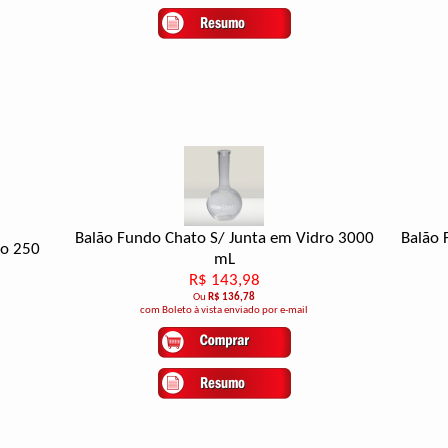
Balão Fundo Chato S/ Junta em Vidro 3000
Balão 
ro 250
mL
R$ 143,98
Ou
R$ 136,78
com Boleto à vista enviado por e-mail