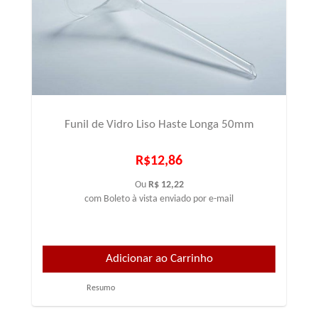
Funil de Vidro Liso Haste Longa 50mm
R$12,86
Ou
R$ 12,22
com Boleto à vista enviado por e-mail
Resumo