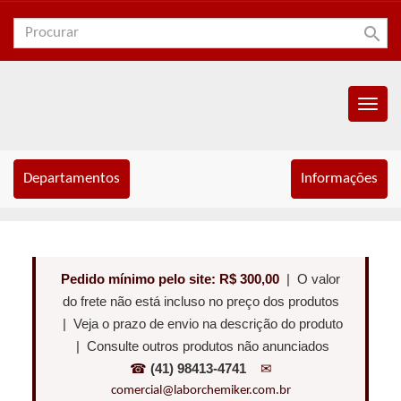
search
Menu
Princip
Departamentos
Informações
Pedido mínimo pelo site: R$ 300,00
| O valor
do frete não está incluso no preço dos produtos
| Veja o prazo de envio na descrição do produto
| Consulte outros produtos não anunciados
☎
(41) 98413-4741
✉
comercial@laborchemiker.com.br