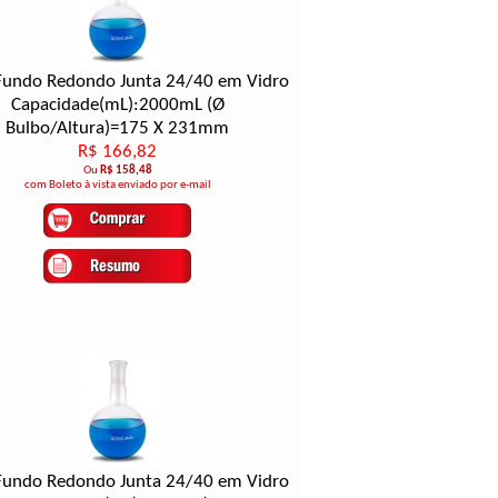
Fundo Redondo Junta 24/40 em Vidro
Capacidade(mL):2000mL (Ø
Bulbo/Altura)=175 X 231mm
R$ 166,82
Ou
R$ 158,48
com Boleto à vista enviado por e-mail
Fundo Redondo Junta 24/40 em Vidro