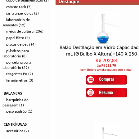
copo de sedimentação (2)
Destaque
estante rack (7)
jarra anaerobica (2)
laboratório de
sementes (12)
meios de cultura (206)
papel filtro (5)
placas de petri (4)
Balão Destilação em Vidro Capacida
plásticos para
mL (Ø Bulbo X Altura)=140 X 25
laboratório (8)
R$ 202,84
porcelana para
Ou
R$ 192,70
laboratório (29)
com Boleto à vista enviado por e-mail
reagentes PA (7)
termômetros (3)
BALANÇAS
barquinha de
pessagem (1)
peso padrão (1)
CENTRÍFUGAS
acessórios (2)