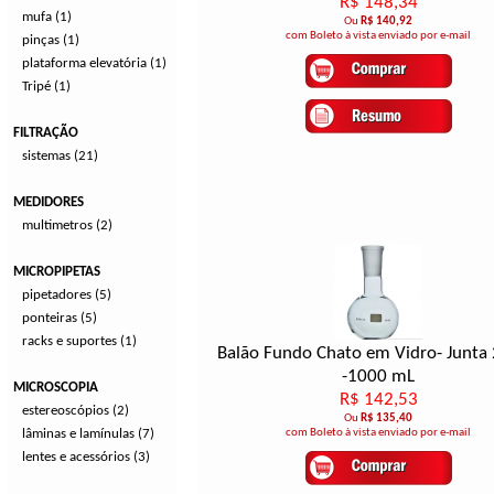
R$ 148,34
mufa (1)
Ou
R$ 140,92
com Boleto à vista enviado por e-mail
pinças (1)
plataforma elevatória (1)
Tripé (1)
FILTRAÇÃO
sistemas (21)
MEDIDORES
multimetros (2)
MICROPIPETAS
pipetadores (5)
ponteiras (5)
racks e suportes (1)
Balão Fundo Chato em Vidro- Junta
-1000 mL
MICROSCOPIA
R$ 142,53
estereoscópios (2)
Ou
R$ 135,40
lâminas e lamínulas (7)
com Boleto à vista enviado por e-mail
lentes e acessórios (3)