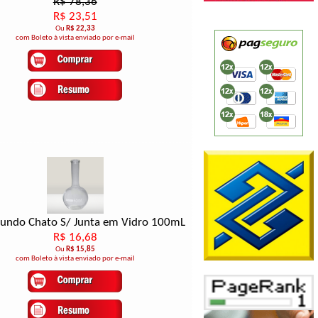
R$ 78,36
R$ 23,51
Ou
R$ 22,33
com Boleto à vista enviado por e-mail
Fundo Chato S/ Junta em Vidro 100mL
R$ 16,68
Ou
R$ 15,85
com Boleto à vista enviado por e-mail