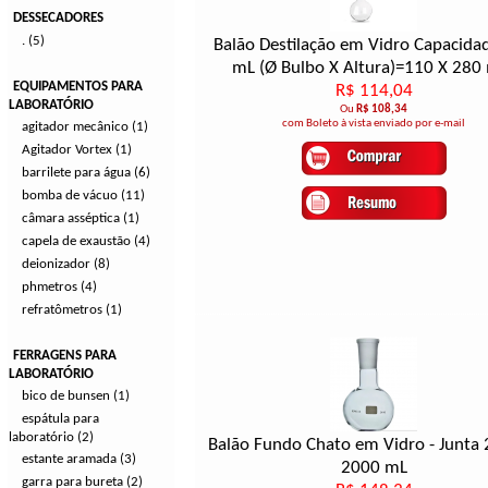
DESSECADORES
. (5)
Balão Destilação em Vidro Capacida
mL (Ø Bulbo X Altura)=110 X 28
EQUIPAMENTOS PARA
R$ 114,04
LABORATÓRIO
Ou
R$ 108,34
com Boleto à vista enviado por e-mail
agitador mecânico (1)
Agitador Vortex (1)
barrilete para água (6)
bomba de vácuo (11)
câmara asséptica (1)
capela de exaustão (4)
deionizador (8)
phmetros (4)
refratômetros (1)
FERRAGENS PARA
LABORATÓRIO
bico de bunsen (1)
espátula para
laboratório (2)
Balão Fundo Chato em Vidro - Junta 
estante aramada (3)
2000 mL
garra para bureta (2)