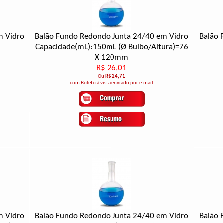
m Vidro
Balão Fundo Redondo Junta 24/40 em Vidro
Balão 
Capacidade(mL):150mL (Ø Bulbo/Altura)=76
X 120mm
R$ 26,01
Ou
R$ 24,71
com Boleto à vista enviado por e-mail
m Vidro
Balão Fundo Redondo Junta 24/40 em Vidro
Balão 