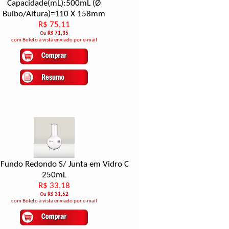
Capacidade(mL):500mL (Ø
Bulbo/Altura)=110 X 158mm
R$ 75,11
Ou
R$ 71,35
com Boleto à vista enviado por e-mail
 Fundo Redondo S/ Junta em Vidro C
250mL
R$ 33,18
Ou
R$ 31,52
com Boleto à vista enviado por e-mail