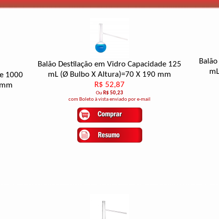
Balão
Balão Destilação em Vidro Capacidade 125
mL
mL (Ø Bulbo X Altura)=70 X 190 mm
de 1000
R$ 52,87
0 mm
Ou
R$ 50,23
com Boleto à vista enviado por e-mail