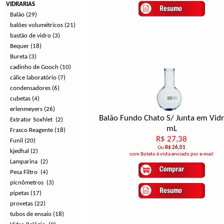
VIDRARIAS
Balão (29)
balões volumétricos (21)
bastão de vidro (3)
Bequer (18)
Bureta (3)
cadinho de Gooch (10)
cálice laboratório (7)
condensadores (6)
cubetas (4)
erlenmeyers (26)
Balão Fundo Chato S/ Junta em Vid
Extrator Soxhlet (2)
mL
Frasco Reagente (18)
R$ 27,38
Funil (20)
Ou
R$ 26,01
kjedhal (2)
com Boleto à vista enviado por e-mail
Lamparina (2)
Pesa Filtro (4)
picnômetros (3)
pipetas (17)
provetas (22)
tubos de ensaio (18)