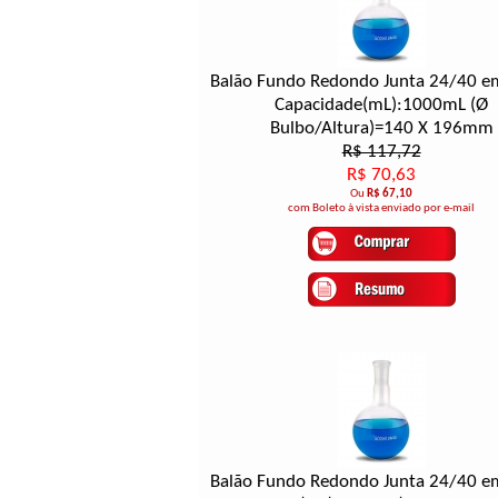
Balão Fundo Redondo Junta 24/40 e
Capacidade(mL):1000mL (Ø
Bulbo/Altura)=140 X 196mm
R$ 117,72
R$ 70,63
Ou
R$ 67,10
com Boleto à vista enviado por e-mail
Balão Fundo Redondo Junta 24/40 e