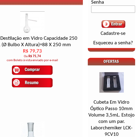
Senha
Cadastre-se
 Destilação em Vidro Capacidade 250
Esqueceu a senha?
 (Ø Bulbo X Altura)=88 X 250 mm
R$ 79,73
Ou
R$ 75,74
com Boleto à vista enviado por e-mail
Cubeta Em Vidro
Óptico Passo 10mm
Volume 3,5mL. Estojo
com um par.
Laborchemiker LCK-
9CV10