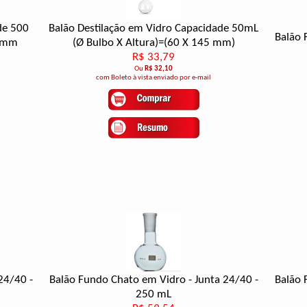
de 500
Balão Destilação em Vidro Capacidade 50mL
Balão 
0 mm
(Ø Bulbo X Altura)=(60 X 145 mm)
R$ 33,79
Ou
R$ 32,10
com Boleto à vista enviado por e-mail
24/40 -
Balão Fundo Chato em Vidro - Junta 24/40 -
Balão 
250 mL