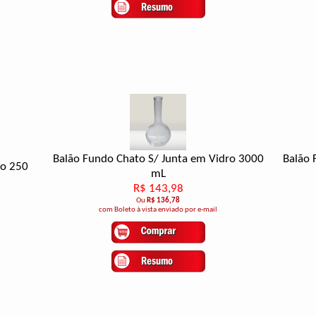
Balão Fundo Chato S/ Junta em Vidro 3000
Balão 
ro 250
mL
R$ 143,98
Ou
R$ 136,78
com Boleto à vista enviado por e-mail