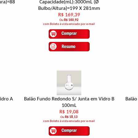
ura)=88
Capacidade(mL):3000mL (Ø
Bulbo/Altura)=199 X 281mm
R$ 169,39
Ou
R$ 160,92
com Boleto à vista enviado por e-mail
idro A
Balão Fundo Redondo S/ Junta em Vidro B
Balão
100mL
R$ 19,08
Ou
R$ 18,13
com Boleto à vista enviado por e-mail