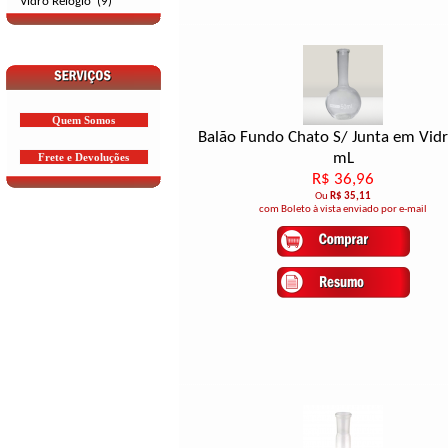
Vidro Relógio (9)
Quem Somos
Balão Fundo Chato S/ Junta em Vid
mL
Frete e Devoluções
R$ 36,96
Ou
R$ 35,11
com Boleto à vista enviado por e-mail