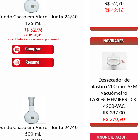
R$ 52,70
R$ 42,16
Fundo Chato em Vidro - Junta 24/40 -
125 mL
R$ 52,96
Ou
R$ 50,31
com Boleto à vista enviado por e-mail
Dessecador de
plástico 200 mm SEM
vacuômetro
LABORCHEMIKER LCK-
4200-VAC
R$ 387,00
R$ 270,90
Fundo Chato em Vidro - Junta 24/40 -
500 mL