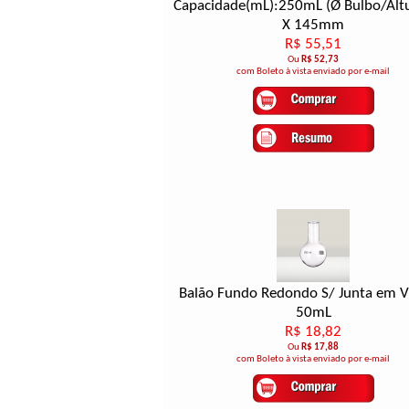
Capacidade(mL):250mL (Ø Bulbo/Alt
X 145mm
R$ 55,51
Ou
R$ 52,73
com Boleto à vista enviado por e-mail
Balão Fundo Redondo S/ Junta em V
50mL
R$ 18,82
Ou
R$ 17,88
com Boleto à vista enviado por e-mail