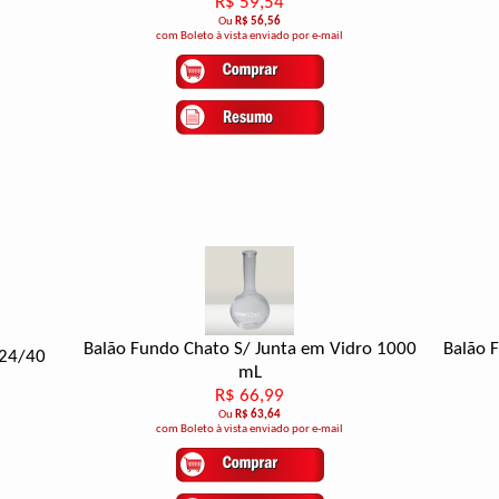
R$ 59,54
Ou
R$ 56,56
com Boleto à vista enviado por e-mail
Balão Fundo Chato S/ Junta em Vidro 1000
Balão 
 24/40
mL
R$ 66,99
Ou
R$ 63,64
com Boleto à vista enviado por e-mail