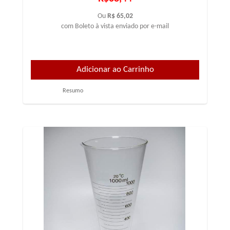
Ou
R$ 65,02
com Boleto à vista enviado por e-mail
Resumo