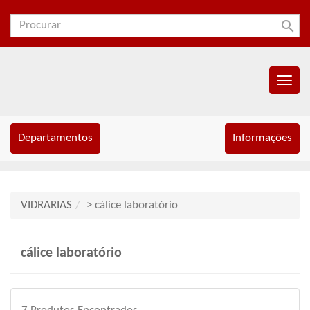
search
Menu
Princip
Departamentos
Informações
VIDRARIAS
> cálice laboratório
cálice laboratório