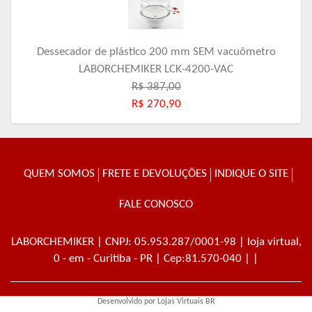
Dessecador de plástico 200 mm SEM vacuômetro
LABORCHEMIKER LCK-4200-VAC
R$ 387,00
R$ 270,90
QUEM SOMOS
FRETE E DEVOLUÇÕES
INDIQUE O SITE
FALE CONOSCO
LABORCHEMIKER
| CNPJ: 05.953.287/0001-98 | loja virtual,
0 - em - Curitiba - PR | Cep:81.570-040 | |
Desenvolvido por
Lojas Virtuais
BR