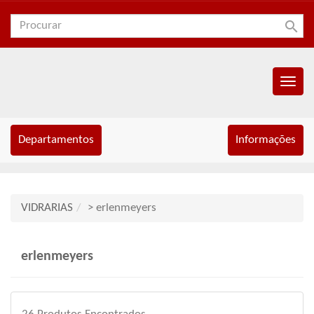
search
Menu
Princip
Departamentos
Informações
VIDRARIAS
> erlenmeyers
erlenmeyers