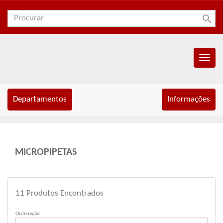
search
Menu
Princip
Departamentos
Informações
MICROPIPETAS
11
Produtos Encontrados
Ordenação