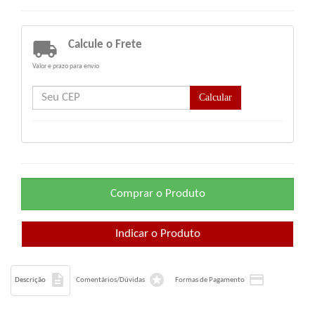

Calcule o Frete
Valor e prazo para envio
Calcular



Descrição
Comentários/Dúvidas
Formas de Pagamento