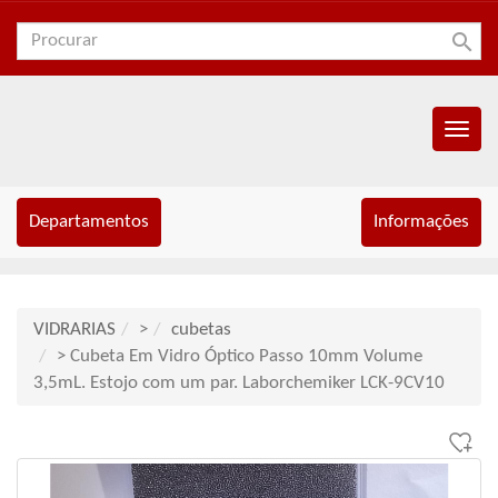
search
Menu
Princip
Departamentos
Informações
VIDRARIAS
>
cubetas
> Cubeta Em Vidro Óptico Passo 10mm Volume
3,5mL. Estojo com um par. Laborchemiker LCK-9CV10